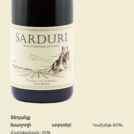
Տեղանք
Խաղողի սորտեր
՝ Կախեթ-80%,
Հաղթանակ-20%