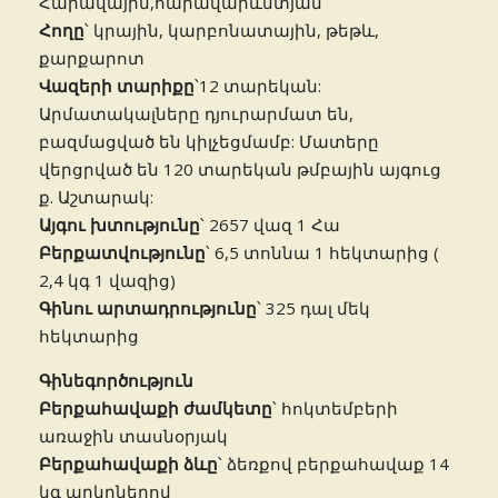
Հարավային,հարավարևմտյան
Հողը
՝ կրային, կարբոնատային, թեթև,
քարքարոտ
Վազերի տարիքը
՝12 տարեկան:
Արմատակալները դյուրարմատ են,
բազմացված են կիլչեցմամբ: Մատերը
վերցրված են 120 տարեկան թմբային այգուց
ք. Աշտարակ:
Այգու խտությունը
՝ 2657 վազ 1 Հա
Բերքատվությունը
՝ 6,5 տոննա 1 հեկտարից (
2,4 կգ 1 վազից)
Գինու արտադրությունը
՝ 325 դալ մեկ
հեկտարից
Գինեգործություն
Բերքահավաքի ժամկետը
՝ հոկտեմբերի
առաջին տասնօրյակ
Բերքահավաքի ձևը
՝ ձեռքով բերքահավաք 14
կգ արկղներով