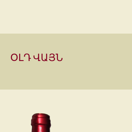
ՕԼԴ ՎԱՅՆ