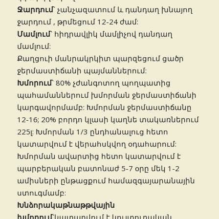
Ջարդում
՝ չանչազատում և դանդաղ խնայող
ջարդում , թրմեցում 12-24 ժամ:
Մամլում
՝ հիդրավլիկ մամլիչով դանդաղ
մամլում:
Քաղցուի մանրակրկիտ պարզեցում ցածր
ջերմաստիճանի պայմաններում:
Խմորում
՝ 80% չժանգոտող պողպատից
պահամաններում խմորման ջերմաստիճանի
կարգավորմամբ: Խմորման ջերմաստիճանը
12-16; 20% բորդո կլասի կաղնե տակառներում
225լ: Խմորման 1/3 ընդհանալուց հետո
կատարվում է վերահսկվող օդահարում:
Խմորման ավարտից հետո կատարվում է
պարբերական բատոնաժ 5-7 օրը մեկ 1-2
ամիսների ընթացքում համազգայարանային
ստուգմամբ:
Խնձորակաթնաթթվային
խմորում
՝կատարվում է կուլտուրական