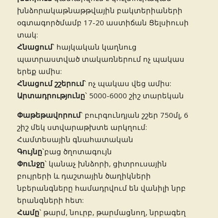
խնձորակաթնաթթվային բակտերիաների
օգտագործմամբ 17-20 աստիճան Ցելսիուսի
տակ:
Հնացում
՝ հայկական կաղնուց
պատրաստված տակառներում ոչ պակաս
երեք ամիս:
Հնացում շշերում
՝ ոչ պակաս վեց ամիս:
Արտադրությունը
՝ 5000-6000 շիշ տարեկան
Փաթեթավորում
՝ բուրգունդյան շշեր 750մլ, 6
շիշ մեկ ստվարաթխտե արկղում:
Համտեսային գնահատական
Գույնը
՝բաց ծղոտագույն
Փունջը
՝ կանաչ խնձորի, ցիտրուսային
բույրերի և դաշտային ծաղիկների
նբերանգները համադրվում են վանիլի նրբ
երանգների հետ:
Համը
՝ թարմ, նուրբ, թարմացնող, նրբագեղ